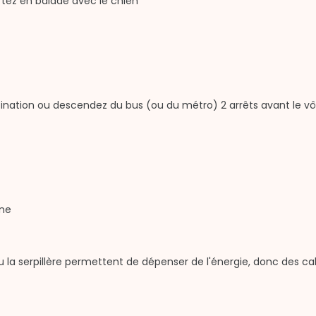
rtez en balade avec le chien
ination ou descendez du bus (ou du métro) 2 arrêts avant le vôt
gne
 ou la serpillère permettent de dépenser de l'énergie, donc des ca