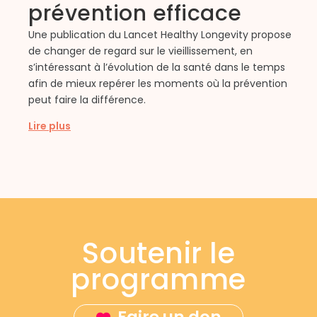
L
prévention efficace
m
m
Une publication du Lancet Healthy Longevity propose
d
de changer de regard sur le vieillissement, en
P
s’intéressant à l’évolution de la santé dans le temps
r
afin de mieux repérer les moments où la prévention
peut faire la différence.
L
Lire plus
Soutenir le
programme