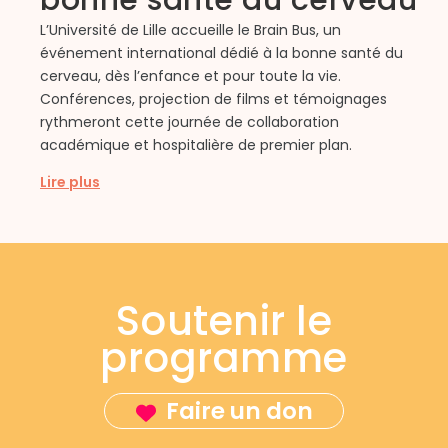
L’Université de Lille accueille le Brain Bus, un
événement international dédié à la bonne santé du
C
cerveau, dès l’enfance et pour toute la vie.
q
Conférences, projection de films et témoignages
d
rythmeront cette journée de collaboration
l
académique et hospitalière de premier plan.
d
Lire plus
L
Soutenir le
programme
Faire un don