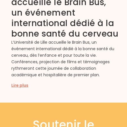
accueille le Brain Bus,
un événement
international dédié à la
bonne santé du cerveau
L’Université de Lille accueille le Brain Bus, un
événement international dédié à la bonne santé du
C
cerveau, dès l’enfance et pour toute la vie.
q
Conférences, projection de films et témoignages
d
rythmeront cette journée de collaboration
l
académique et hospitalière de premier plan.
d
Lire plus
L
Soutenir le